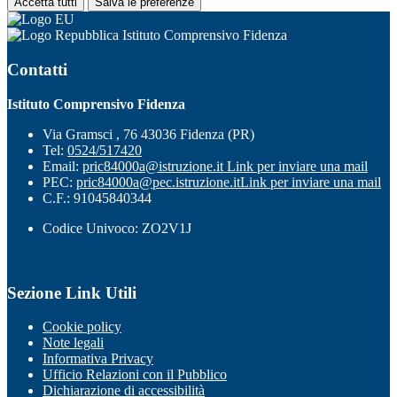
Accetta tutti
Salva le preferenze
Istituto Comprensivo Fidenza
Contatti
Istituto Comprensivo Fidenza
Via Gramsci , 76 43036 Fidenza (PR)
Tel:
0524/517420
Email:
pric84000a@istruzione.it
Link per inviare una mail
PEC:
pric84000a@pec.istruzione.it
Link per inviare una mail
C.F.: 91045840344
Codice Univoco: ZO2V1J
Sezione Link Utili
Cookie policy
Note legali
Informativa Privacy
Ufficio Relazioni con il Pubblico
Dichiarazione di accessibilità