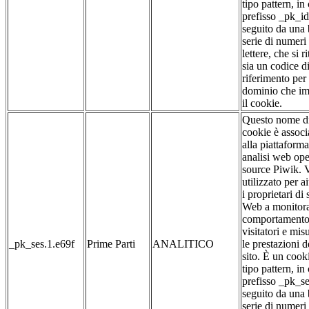
tipo pattern, in 
prefisso _pk_id
seguito da una
serie di numeri
lettere, che si r
sia un codice d
riferimento per 
dominio che im
il cookie.
Questo nome d
cookie è associ
alla piattaforma
analisi web op
source Piwik. 
utilizzato per a
i proprietari di s
Web a monitora
comportamento
visitatori e mis
_pk_ses.1.e69f
Prime Parti
ANALITICO
le prestazioni d
sito. È un cook
tipo pattern, in 
prefisso _pk_se
seguito da una
serie di numeri