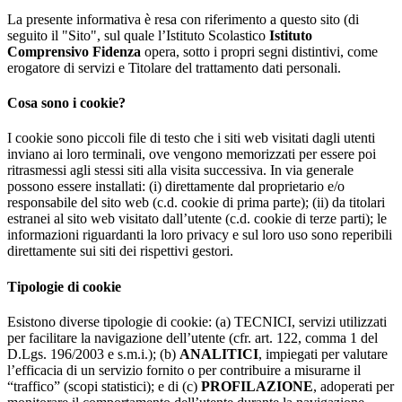
La presente informativa è resa con riferimento a questo sito (di
seguito il "Sito", sul quale l’Istituto Scolastico
Istituto
Comprensivo Fidenza
opera, sotto i propri segni distintivi, come
erogatore di servizi e Titolare del trattamento dati personali.
Cosa sono i cookie?
I cookie sono piccoli file di testo che i siti web visitati dagli utenti
inviano ai loro terminali, ove vengono memorizzati per essere poi
ritrasmessi agli stessi siti alla visita successiva. In via generale
possono essere installati: (i) direttamente dal proprietario e/o
responsabile del sito web (c.d. cookie di prima parte); (ii) da titolari
estranei al sito web visitato dall’utente (c.d. cookie di terze parti); le
informazioni riguardanti la loro privacy e sul loro uso sono reperibili
direttamente sui siti dei rispettivi gestori.
Tipologie di cookie
Esistono diverse tipologie di cookie: (a) TECNICI, servizi utilizzati
per facilitare la navigazione dell’utente (cfr. art. 122, comma 1 del
D.Lgs. 196/2003 e s.m.i.); (b)
ANALITICI
, impiegati per valutare
l’efficacia di un servizio fornito o per contribuire a misurarne il
“traffico” (scopi statistici); e di (c)
PROFILAZIONE
, adoperati per