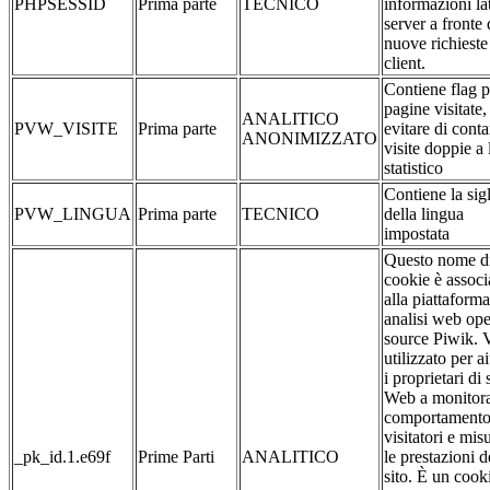
PHPSESSID
Prima parte
TECNICO
informazioni la
server a fronte 
nuove richieste
client.
Contiene flag p
pagine visitate,
ANALITICO
PVW_VISITE
Prima parte
evitare di conta
ANONIMIZZATO
visite doppie a 
statistico
Contiene la sig
PVW_LINGUA
Prima parte
TECNICO
della lingua
impostata
Questo nome d
cookie è associ
alla piattaforma
analisi web op
source Piwik. 
utilizzato per a
i proprietari di s
Web a monitora
comportamento
visitatori e mis
_pk_id.1.e69f
Prime Parti
ANALITICO
le prestazioni d
sito. È un cook