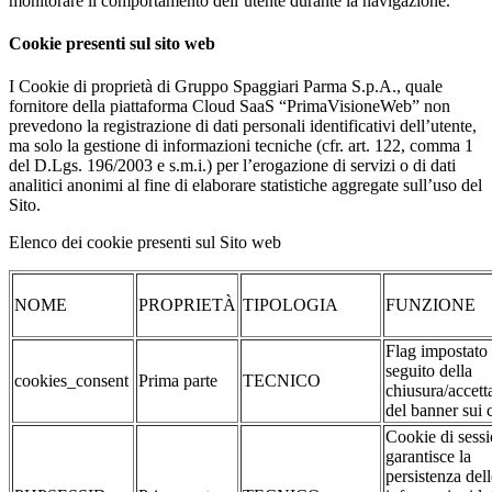
monitorare il comportamento dell’utente durante la navigazione.
Cookie presenti sul sito web
I Cookie di proprietà di Gruppo Spaggiari Parma S.p.A., quale
fornitore della piattaforma Cloud SaaS “PrimaVisioneWeb” non
prevedono la registrazione di dati personali identificativi dell’utente,
ma solo la gestione di informazioni tecniche (cfr. art. 122, comma 1
del D.Lgs. 196/2003 e s.m.i.) per l’erogazione di servizi o di dati
analitici anonimi al fine di elaborare statistiche aggregate sull’uso del
Sito.
Elenco dei cookie presenti sul Sito web
NOME
PROPRIETÀ
TIPOLOGIA
FUNZIONE
Flag impostato
seguito della
cookies_consent
Prima parte
TECNICO
chiusura/accett
del banner sui 
Cookie di sessi
garantisce la
persistenza dell