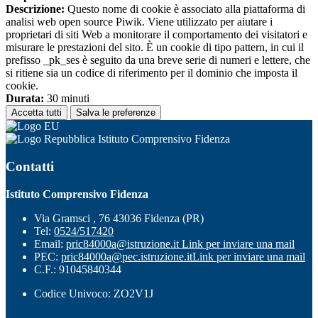
Descrizione:
Questo nome di cookie è associato alla piattaforma di
analisi web open source Piwik. Viene utilizzato per aiutare i
proprietari di siti Web a monitorare il comportamento dei visitatori e
misurare le prestazioni del sito. È un cookie di tipo pattern, in cui il
prefisso _pk_ses è seguito da una breve serie di numeri e lettere, che
si ritiene sia un codice di riferimento per il dominio che imposta il
cookie.
Durata:
30 minuti
Accetta tutti
Salva le preferenze
Istituto Comprensivo Fidenza
Contatti
Istituto Comprensivo Fidenza
Via Gramsci , 76 43036 Fidenza (PR)
Tel:
0524/517420
Email:
pric84000a@istruzione.it
Link per inviare una mail
PEC:
pric84000a@pec.istruzione.it
Link per inviare una mail
C.F.: 91045840344
Codice Univoco: ZO2V1J