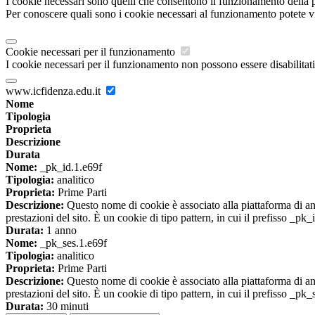
I cookie necessari sono quelli che consentono il funzionamento della pi
Per conoscere quali sono i cookie necessari al funzionamento potete v
Cookie necessari per il funzionamento
I cookie necessari per il funzionamento non possono essere disabilitati.
www.icfidenza.edu.it
Nome
Tipologia
Proprieta
Descrizione
Durata
Nome:
_pk_id.1.e69f
Tipologia:
analitico
Proprieta:
Prime Parti
Descrizione:
Questo nome di cookie è associato alla piattaforma di ana
prestazioni del sito. È un cookie di tipo pattern, in cui il prefisso _pk
Durata:
1 anno
Nome:
_pk_ses.1.e69f
Tipologia:
analitico
Proprieta:
Prime Parti
Descrizione:
Questo nome di cookie è associato alla piattaforma di ana
prestazioni del sito. È un cookie di tipo pattern, in cui il prefisso _pk
Durata:
30 minuti