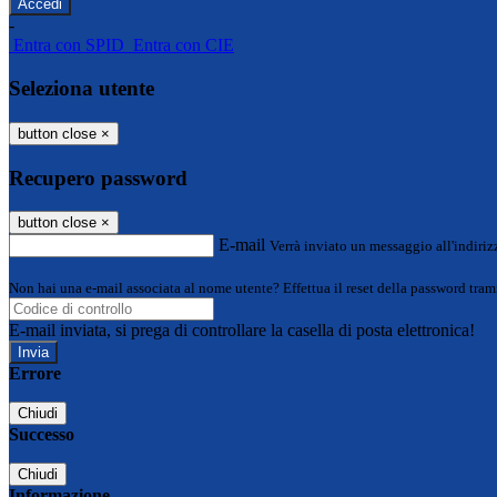
-
Entra con SPID
Entra con CIE
Seleziona utente
button close
×
Recupero password
button close
×
E-mail
Verrà inviato un messaggio all'indirizz
Non hai una e-mail associata al nome utente? Effettua il reset della password tram
E-mail inviata, si prega di controllare la casella di posta elettronica!
Errore
Chiudi
Successo
Chiudi
Informazione