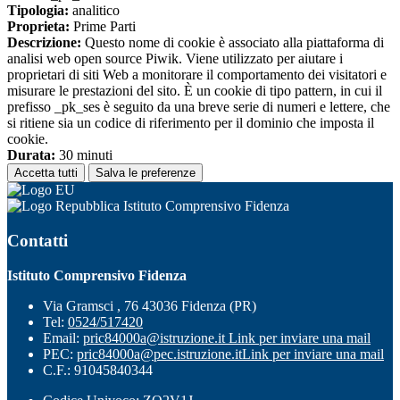
Tipologia:
analitico
Proprieta:
Prime Parti
Descrizione:
Questo nome di cookie è associato alla piattaforma di
analisi web open source Piwik. Viene utilizzato per aiutare i
proprietari di siti Web a monitorare il comportamento dei visitatori e
misurare le prestazioni del sito. È un cookie di tipo pattern, in cui il
prefisso _pk_ses è seguito da una breve serie di numeri e lettere, che
si ritiene sia un codice di riferimento per il dominio che imposta il
cookie.
Durata:
30 minuti
Accetta tutti
Salva le preferenze
Istituto Comprensivo Fidenza
Contatti
Istituto Comprensivo Fidenza
Via Gramsci , 76 43036 Fidenza (PR)
Tel:
0524/517420
Email:
pric84000a@istruzione.it
Link per inviare una mail
PEC:
pric84000a@pec.istruzione.it
Link per inviare una mail
C.F.: 91045840344