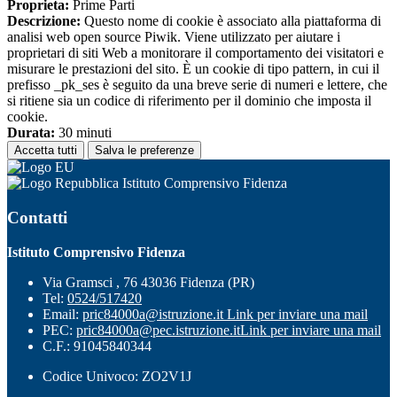
Proprieta:
Prime Parti
Descrizione:
Questo nome di cookie è associato alla piattaforma di
analisi web open source Piwik. Viene utilizzato per aiutare i
proprietari di siti Web a monitorare il comportamento dei visitatori e
misurare le prestazioni del sito. È un cookie di tipo pattern, in cui il
prefisso _pk_ses è seguito da una breve serie di numeri e lettere, che
si ritiene sia un codice di riferimento per il dominio che imposta il
cookie.
Durata:
30 minuti
Accetta tutti
Salva le preferenze
Istituto Comprensivo Fidenza
Contatti
Istituto Comprensivo Fidenza
Via Gramsci , 76 43036 Fidenza (PR)
Tel:
0524/517420
Email:
pric84000a@istruzione.it
Link per inviare una mail
PEC:
pric84000a@pec.istruzione.it
Link per inviare una mail
C.F.: 91045840344
Codice Univoco: ZO2V1J