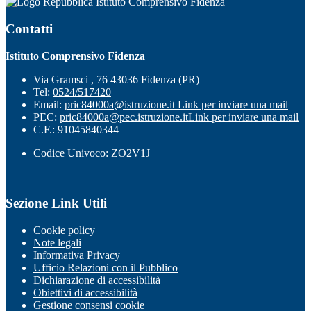
Istituto Comprensivo Fidenza
Contatti
Istituto Comprensivo Fidenza
Via Gramsci , 76 43036 Fidenza (PR)
Tel:
0524/517420
Email:
pric84000a@istruzione.it
Link per inviare una mail
PEC:
pric84000a@pec.istruzione.it
Link per inviare una mail
C.F.: 91045840344
Codice Univoco: ZO2V1J
Sezione Link Utili
Cookie policy
Note legali
Informativa Privacy
Ufficio Relazioni con il Pubblico
Dichiarazione di accessibilità
Obiettivi di accessibilità
Gestione consensi cookie