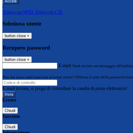
-
Entra con SPID
Entra con CIE
Seleziona utente
button close
×
Recupero password
button close
×
E-mail
Verrà inviato un messaggio all'indirizz
Non hai una e-mail associata al nome utente? Effettua il reset della password tram
E-mail inviata, si prega di controllare la casella di posta elettronica!
Errore
Chiudi
Successo
Chiudi
Informazione