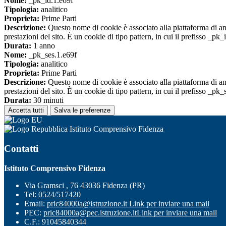
Nome:
_pk_id.1.e69f
Tipologia:
analitico
Proprieta:
Prime Parti
Descrizione:
Questo nome di cookie è associato alla piattaforma di ana
prestazioni del sito. È un cookie di tipo pattern, in cui il prefisso _pk
Durata:
1 anno
Nome:
_pk_ses.1.e69f
Tipologia:
analitico
Proprieta:
Prime Parti
Descrizione:
Questo nome di cookie è associato alla piattaforma di ana
prestazioni del sito. È un cookie di tipo pattern, in cui il prefisso _pk
Durata:
30 minuti
Accetta tutti
Salva le preferenze
Istituto Comprensivo Fidenza
Contatti
Istituto Comprensivo Fidenza
Via Gramsci , 76 43036 Fidenza (PR)
Tel:
0524/517420
Email:
pric84000a@istruzione.it
Link per inviare una mail
PEC:
pric84000a@pec.istruzione.it
Link per inviare una mail
C.F.: 91045840344