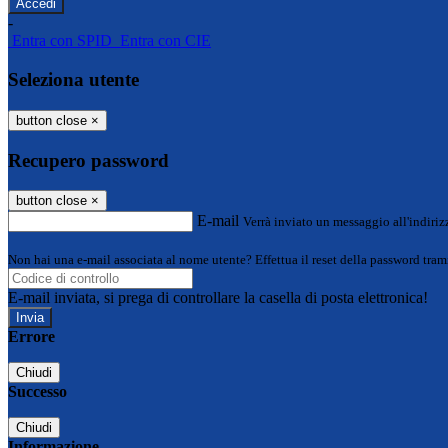
-
Entra con SPID
Entra con CIE
Seleziona utente
button close
×
Recupero password
button close
×
E-mail
Verrà inviato un messaggio all'indirizz
Non hai una e-mail associata al nome utente? Effettua il reset della password tram
E-mail inviata, si prega di controllare la casella di posta elettronica!
Errore
Chiudi
Successo
Chiudi
Informazione