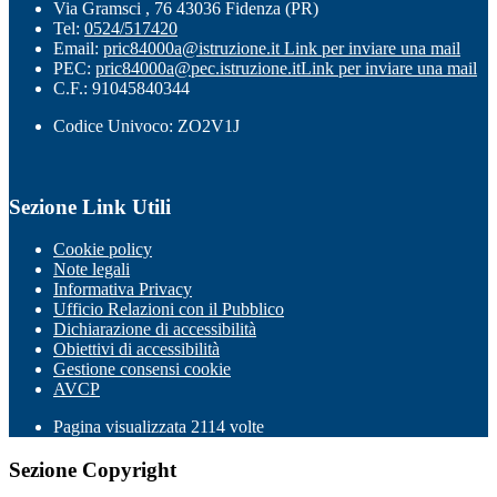
Via Gramsci , 76 43036 Fidenza (PR)
Tel:
0524/517420
Email:
pric84000a@istruzione.it
Link per inviare una mail
PEC:
pric84000a@pec.istruzione.it
Link per inviare una mail
C.F.: 91045840344
Codice Univoco: ZO2V1J
Sezione Link Utili
Cookie policy
Note legali
Informativa Privacy
Ufficio Relazioni con il Pubblico
Dichiarazione di accessibilità
Obiettivi di accessibilità
Gestione consensi cookie
AVCP
Pagina visualizzata
2114
volte
Sezione Copyright