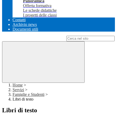
Panoramica
Offerta formativa
Le schede didattiche
I progetti delle classi
Contatti
Archivio news
Documenti utili
Campo di ricerca per le pagine del sito
Home
>
Servizi
>
Famiglie e Studenti
>
Libri di testo
Libri di testo