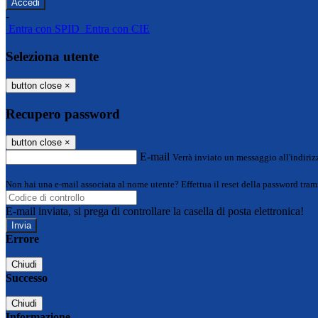
-
Entra con SPID
Entra con CIE
Seleziona utente
button close
×
Recupero password
button close
×
E-mail
Verrà inviato un messaggio all'indirizz
Non hai una e-mail associata al nome utente? Effettua il reset della password tram
E-mail inviata, si prega di controllare la casella di posta elettronica!
Errore
Chiudi
Successo
Chiudi
Informazione