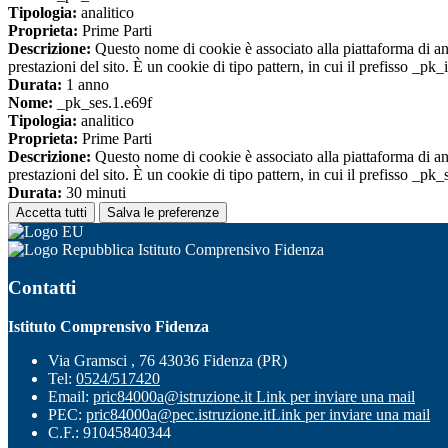
Tipologia:
analitico
Proprieta:
Prime Parti
Descrizione:
Questo nome di cookie è associato alla piattaforma di ana
prestazioni del sito. È un cookie di tipo pattern, in cui il prefisso _pk
Durata:
1 anno
Nome:
_pk_ses.1.e69f
Tipologia:
analitico
Proprieta:
Prime Parti
Descrizione:
Questo nome di cookie è associato alla piattaforma di ana
prestazioni del sito. È un cookie di tipo pattern, in cui il prefisso _pk
Durata:
30 minuti
Accetta tutti
Salva le preferenze
Istituto Comprensivo Fidenza
Contatti
Istituto Comprensivo Fidenza
Via Gramsci , 76 43036 Fidenza (PR)
Tel:
0524/517420
Email:
pric84000a@istruzione.it
Link per inviare una mail
PEC:
pric84000a@pec.istruzione.it
Link per inviare una mail
C.F.: 91045840344