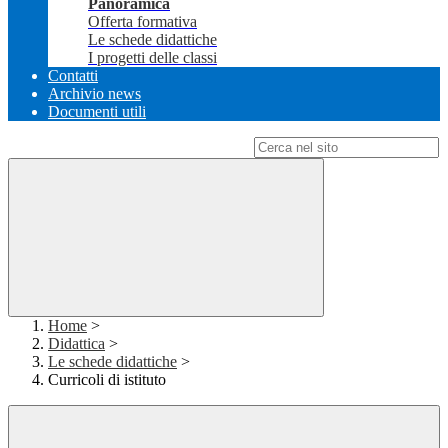
Panoramica
Offerta formativa
Le schede didattiche
I progetti delle classi
Contatti
Archivio news
Documenti utili
Campo di ricerca per le pagine del sito
Home
>
Didattica
>
Le schede didattiche
>
Curricoli di istituto