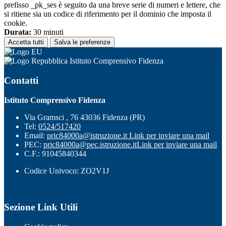
prefisso _pk_ses è seguito da una breve serie di numeri e lettere, che
si ritiene sia un codice di riferimento per il dominio che imposta il
cookie.
Durata:
30 minuti
Accetta tutti
Salva le preferenze
Istituto Comprensivo Fidenza
Contatti
Istituto Comprensivo Fidenza
Via Gramsci , 76 43036 Fidenza (PR)
Tel:
0524/517420
Email:
pric84000a@istruzione.it
Link per inviare una mail
PEC:
pric84000a@pec.istruzione.it
Link per inviare una mail
C.F.: 91045840344
Codice Univoco: ZO2V1J
Sezione Link Utili