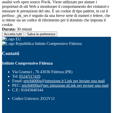
analisi web open source Piwik. Viene utilizzato per aiutare i
proprietari di siti Web a monitorare il comportamento dei visitatori e
misurare le prestazioni del sito. È un cookie di tipo pattern, in cui il
prefisso _pk_ses è seguito da una breve serie di numeri e lettere, che
si ritiene sia un codice di riferimento per il dominio che imposta il
cookie.
Durata:
30 minuti
Accetta tutti
Salva le preferenze
Istituto Comprensivo Fidenza
Contatti
Istituto Comprensivo Fidenza
Via Gramsci , 76 43036 Fidenza (PR)
Tel:
0524/517420
Email:
pric84000a@istruzione.it
Link per inviare una mail
PEC:
pric84000a@pec.istruzione.it
Link per inviare una mail
C.F.: 91045840344
Codice Univoco: ZO2V1J