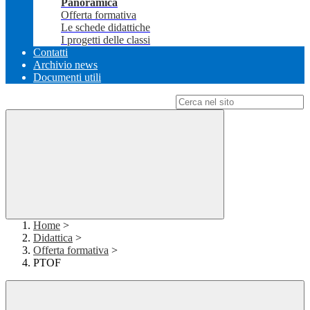
Panoramica
Offerta formativa
Le schede didattiche
I progetti delle classi
Contatti
Archivio news
Documenti utili
Campo di ricerca per le pagine del sito
Home
>
Didattica
>
Offerta formativa
>
PTOF