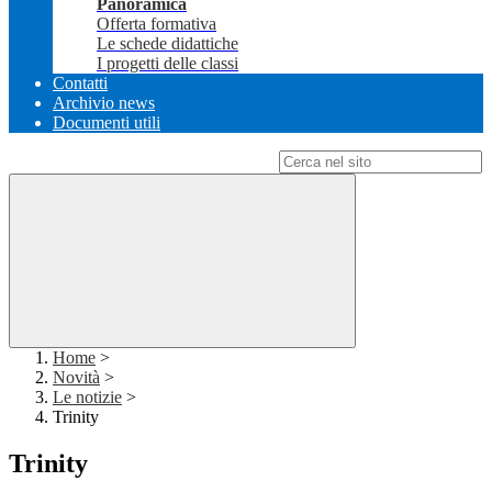
Panoramica
Offerta formativa
Le schede didattiche
I progetti delle classi
Contatti
Archivio news
Documenti utili
Campo di ricerca per le pagine del sito
Home
>
Novità
>
Le notizie
>
Trinity
Trinity