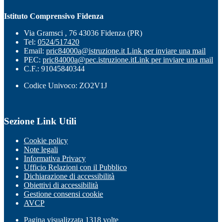
Istituto Comprensivo Fidenza
Via Gramsci , 76 43036 Fidenza (PR)
Tel:
0524/517420
Email:
pric84000a@istruzione.it
Link per inviare una mail
PEC:
pric84000a@pec.istruzione.it
Link per inviare una mail
C.F.: 91045840344
Codice Univoco: ZO2V1J
Sezione Link Utili
Cookie policy
Note legali
Informativa Privacy
Ufficio Relazioni con il Pubblico
Dichiarazione di accessibilità
Obiettivi di accessibilità
Gestione consensi cookie
AVCP
Pagina visualizzata
1318
volte