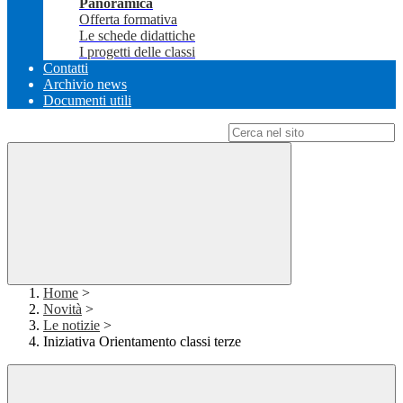
Panoramica
Offerta formativa
Le schede didattiche
I progetti delle classi
Contatti
Archivio news
Documenti utili
Campo di ricerca per le pagine del sito
Home
>
Novità
>
Le notizie
>
Iniziativa Orientamento classi terze