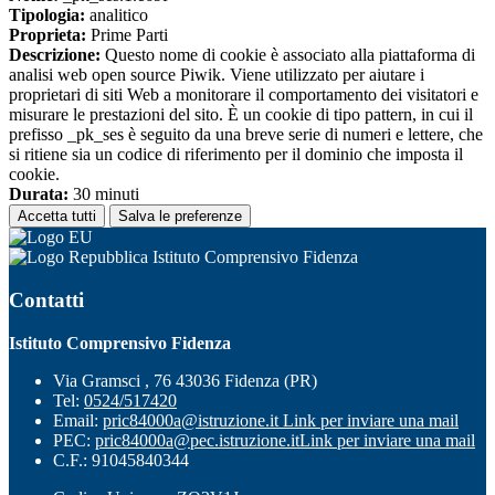
Tipologia:
analitico
Proprieta:
Prime Parti
Descrizione:
Questo nome di cookie è associato alla piattaforma di
analisi web open source Piwik. Viene utilizzato per aiutare i
proprietari di siti Web a monitorare il comportamento dei visitatori e
misurare le prestazioni del sito. È un cookie di tipo pattern, in cui il
prefisso _pk_ses è seguito da una breve serie di numeri e lettere, che
si ritiene sia un codice di riferimento per il dominio che imposta il
cookie.
Durata:
30 minuti
Accetta tutti
Salva le preferenze
Istituto Comprensivo Fidenza
Contatti
Istituto Comprensivo Fidenza
Via Gramsci , 76 43036 Fidenza (PR)
Tel:
0524/517420
Email:
pric84000a@istruzione.it
Link per inviare una mail
PEC:
pric84000a@pec.istruzione.it
Link per inviare una mail
C.F.: 91045840344