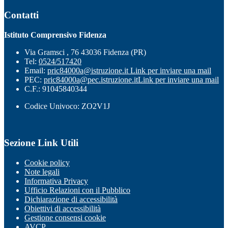
Contatti
Istituto Comprensivo Fidenza
Via Gramsci , 76 43036 Fidenza (PR)
Tel:
0524/517420
Email:
pric84000a@istruzione.it
Link per inviare una mail
PEC:
pric84000a@pec.istruzione.it
Link per inviare una mail
C.F.: 91045840344
Codice Univoco: ZO2V1J
Sezione Link Utili
Cookie policy
Note legali
Informativa Privacy
Ufficio Relazioni con il Pubblico
Dichiarazione di accessibilità
Obiettivi di accessibilità
Gestione consensi cookie
AVCP