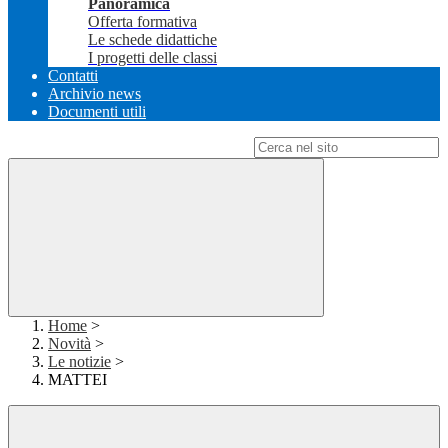
Panoramica
Offerta formativa
Le schede didattiche
I progetti delle classi
Contatti
Archivio news
Documenti utili
Campo di ricerca per le pagine del sito
Home
>
Novità
>
Le notizie
>
MATTEI