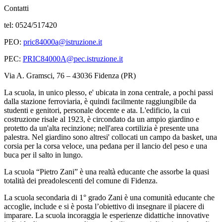
Contatti
tel: 0524/517420
PEO:
pric84000a@istruzione.it
PEC:
PRIC84000A@pec.istruzione.it
Via A. Gramsci, 76 – 43036 Fidenza (PR)
La scuola, in unico plesso, e' ubicata in zona centrale, a pochi passi
dalla stazione ferroviaria, è quindi facilmente raggiungibile da
studenti e genitori, personale docente e ata. L'edificio, la cui
costruzione risale al 1923, è circondato da un ampio giardino e
protetto da un'alta recinzione; nell'area cortilizia è presente una
palestra. Nel giardino sono altresi' collocati un campo da basket, una
corsia per la corsa veloce, una pedana per il lancio del peso e una
buca per il salto in lungo.
La scuola “Pietro Zani” è una realtà educante che assorbe la quasi
totalità dei preadolescenti del comune di Fidenza.
La scuola secondaria di 1° grado Zani è una comunità educante che
accoglie, include e si è posta l’obiettivo di insegnare il piacere di
imparare. La scuola incoraggia le esperienze didattiche innovative