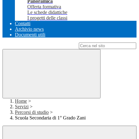
Panoramica
Offerta formativa
Le schede didattiche
I progetti delle classi
Contatti
Archivio news
Documenti utili
Campo di ricerca per le pagine del sito
Home
>
Servizi
>
Percorsi di studio
>
Scuola Secondaria di 1° Grado Zani