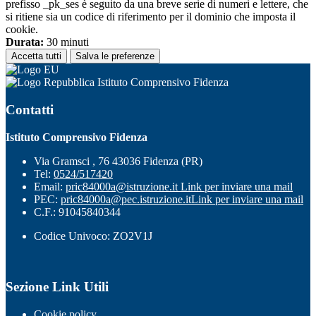
prefisso _pk_ses è seguito da una breve serie di numeri e lettere, che
si ritiene sia un codice di riferimento per il dominio che imposta il
cookie.
Durata:
30 minuti
Accetta tutti
Salva le preferenze
Istituto Comprensivo Fidenza
Contatti
Istituto Comprensivo Fidenza
Via Gramsci , 76 43036 Fidenza (PR)
Tel:
0524/517420
Email:
pric84000a@istruzione.it
Link per inviare una mail
PEC:
pric84000a@pec.istruzione.it
Link per inviare una mail
C.F.: 91045840344
Codice Univoco: ZO2V1J
Sezione Link Utili
Cookie policy