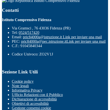
Istituto Comprensivo Fidenza
Contatti
Istituto Comprensivo Fidenza
Via Gramsci , 76 43036 Fidenza (PR)
Tel:
0524/517420
Email:
pric84000a@istruzione.it
Link per inviare una mail
PEC:
pric84000a@pec.istruzione.it
Link per inviare una mail
C.F.: 91045840344
Codice Univoco: ZO2V1J
Sezione Link Utili
Cookie policy
Note legali
Informativa Privacy
Ufficio Relazioni con il Pubblico
Dichiarazione di accessibilità
Obiettivi di accessibilità
Gestione consensi cookie