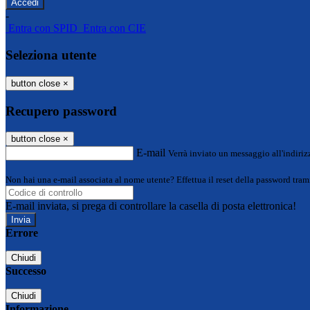
-
Entra con SPID
Entra con CIE
Seleziona utente
button close
×
Recupero password
button close
×
E-mail
Verrà inviato un messaggio all'indirizz
Non hai una e-mail associata al nome utente? Effettua il reset della password tram
E-mail inviata, si prega di controllare la casella di posta elettronica!
Errore
Chiudi
Successo
Chiudi
Informazione