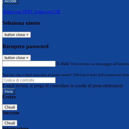
-
Entra con SPID
Entra con CIE
Seleziona utente
button close
×
Recupero password
button close
×
E-mail
Verrà inviato un messaggio all'indirizz
Non hai una e-mail associata al nome utente? Effettua il reset della password tram
E-mail inviata, si prega di controllare la casella di posta elettronica!
Errore
Chiudi
Successo
Chiudi
Informazione