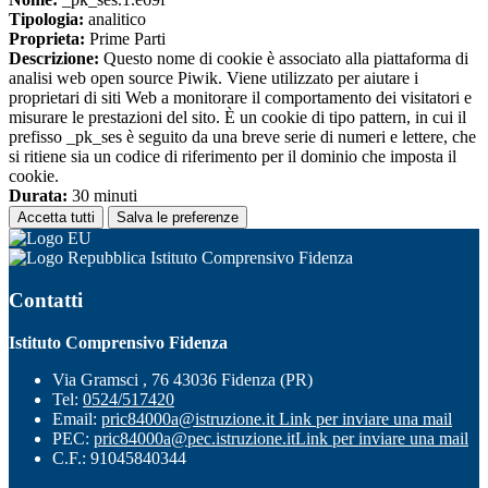
Tipologia:
analitico
Proprieta:
Prime Parti
Descrizione:
Questo nome di cookie è associato alla piattaforma di
analisi web open source Piwik. Viene utilizzato per aiutare i
proprietari di siti Web a monitorare il comportamento dei visitatori e
misurare le prestazioni del sito. È un cookie di tipo pattern, in cui il
prefisso _pk_ses è seguito da una breve serie di numeri e lettere, che
si ritiene sia un codice di riferimento per il dominio che imposta il
cookie.
Durata:
30 minuti
Accetta tutti
Salva le preferenze
Istituto Comprensivo Fidenza
Contatti
Istituto Comprensivo Fidenza
Via Gramsci , 76 43036 Fidenza (PR)
Tel:
0524/517420
Email:
pric84000a@istruzione.it
Link per inviare una mail
PEC:
pric84000a@pec.istruzione.it
Link per inviare una mail
C.F.: 91045840344