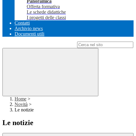
Panoramica
Offerta formativa
Le schede didattiche
I progetti delle classi
Contatti
Archivio news
Documenti utili
Campo di ricerca per le pagine del sito
Home
>
Novità
>
Le notizie
Le notizie