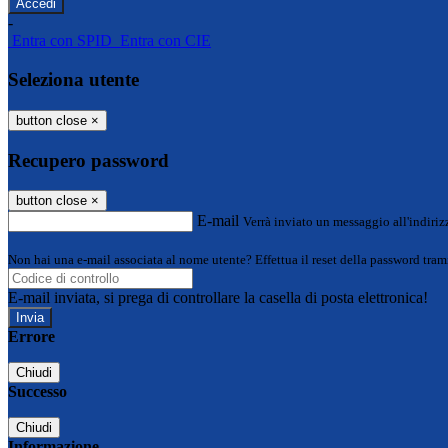
-
Entra con SPID
Entra con CIE
Seleziona utente
button close
×
Recupero password
button close
×
E-mail
Verrà inviato un messaggio all'indirizz
Non hai una e-mail associata al nome utente? Effettua il reset della password tram
E-mail inviata, si prega di controllare la casella di posta elettronica!
Errore
Chiudi
Successo
Chiudi
Informazione