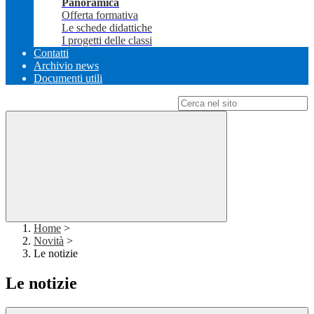
Panoramica
Offerta formativa
Le schede didattiche
I progetti delle classi
Contatti
Archivio news
Documenti utili
Campo di ricerca per le pagine del sito
Home
>
Novità
>
Le notizie
Le notizie