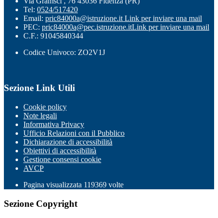
Via Gramsci , 76 43036 Fidenza (PR)
Tel:
0524/517420
Email:
pric84000a@istruzione.it
Link per inviare una mail
PEC:
pric84000a@pec.istruzione.it
Link per inviare una mail
C.F.: 91045840344
Codice Univoco: ZO2V1J
Sezione Link Utili
Cookie policy
Note legali
Informativa Privacy
Ufficio Relazioni con il Pubblico
Dichiarazione di accessibilità
Obiettivi di accessibilità
Gestione consensi cookie
AVCP
Pagina visualizzata
119369
volte
Sezione Copyright