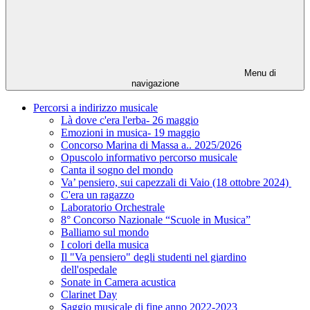
Menu di
navigazione
Percorsi a indirizzo musicale
Là dove c'era l'erba- 26 maggio
Emozioni in musica- 19 maggio
Concorso Marina di Massa a.. 2025/2026
Opuscolo informativo percorso musicale
Canta il sogno del mondo
Va’ pensiero, sui capezzali di Vaio (18 ottobre 2024)
C'era un ragazzo
Laboratorio Orchestrale
8° Concorso Nazionale “Scuole in Musica”
Balliamo sul mondo
I colori della musica
Il "Va pensiero" degli studenti nel giardino
dell'ospedale
Sonate in Camera acustica
Clarinet Day
Saggio musicale di fine anno 2022-2023