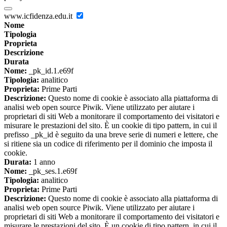
www.icfidenza.edu.it
Nome
Tipologia
Proprieta
Descrizione
Durata
Nome:
_pk_id.1.e69f
Tipologia:
analitico
Proprieta:
Prime Parti
Descrizione:
Questo nome di cookie è associato alla piattaforma di
analisi web open source Piwik. Viene utilizzato per aiutare i
proprietari di siti Web a monitorare il comportamento dei visitatori e
misurare le prestazioni del sito. È un cookie di tipo pattern, in cui il
prefisso _pk_id è seguito da una breve serie di numeri e lettere, che
si ritiene sia un codice di riferimento per il dominio che imposta il
cookie.
Durata:
1 anno
Nome:
_pk_ses.1.e69f
Tipologia:
analitico
Proprieta:
Prime Parti
Descrizione:
Questo nome di cookie è associato alla piattaforma di
analisi web open source Piwik. Viene utilizzato per aiutare i
proprietari di siti Web a monitorare il comportamento dei visitatori e
misurare le prestazioni del sito. È un cookie di tipo pattern, in cui il