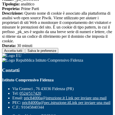
Tipologia:
analitico
Proprieta:
Prime Parti
Descrizione:
Questo nome di cookie è associato alla piattaforma di
analisi web open source Piwik. Viene utilizzato per aiutare i
proprietari di siti Web a monitorare il comportamento dei visitatori e
misurare le prestazioni del sito. È un cookie di tipo pattern, in cui il
prefisso _pk_ses è seguito da una breve serie di numeri e lettere, che
si ritiene sia un codice di riferimento per il dominio che imposta il
cookie.
Durata:
30 minuti
Accetta tutti
Salva le preferenze
Istituto Comprensivo Fidenza
Contatti
Istituto Comprensivo Fidenza
Via Gramsci , 76 43036 Fidenza (PR)
Tel:
0524/517420
Email:
pric84000a@istruzione.it
Link per inviare una mail
PEC:
pric84000a@pec.istruzione.it
Link per inviare una mail
C.F.: 91045840344