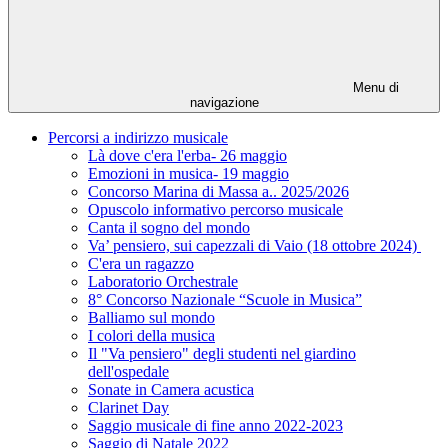
Menu di
navigazione
Percorsi a indirizzo musicale
Là dove c'era l'erba- 26 maggio
Emozioni in musica- 19 maggio
Concorso Marina di Massa a.. 2025/2026
Opuscolo informativo percorso musicale
Canta il sogno del mondo
Va’ pensiero, sui capezzali di Vaio (18 ottobre 2024)
C'era un ragazzo
Laboratorio Orchestrale
8° Concorso Nazionale “Scuole in Musica”
Balliamo sul mondo
I colori della musica
Il "Va pensiero" degli studenti nel giardino
dell'ospedale
Sonate in Camera acustica
Clarinet Day
Saggio musicale di fine anno 2022-2023
Saggio di Natale 2022