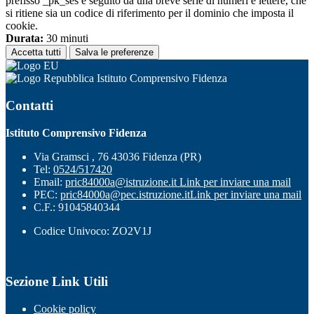
prefisso _pk_ses è seguito da una breve serie di numeri e lettere, che
si ritiene sia un codice di riferimento per il dominio che imposta il
cookie.
Durata:
30 minuti
Accetta tutti
Salva le preferenze
Istituto Comprensivo Fidenza
Contatti
Istituto Comprensivo Fidenza
Via Gramsci , 76 43036 Fidenza (PR)
Tel:
0524/517420
Email:
pric84000a@istruzione.it
Link per inviare una mail
PEC:
pric84000a@pec.istruzione.it
Link per inviare una mail
C.F.: 91045840344
Codice Univoco: ZO2V1J
Sezione Link Utili
Cookie policy