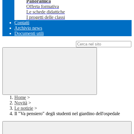
Panoramica
Offerta formativa
Le schede didattiche
I progetti delle classi
Contatti
Archivio news
Documenti utili
Campo di ricerca per le pagine del sito
Home
>
Novità
>
Le notizie
>
Il "Va pensiero" degli studenti nel giardino dell'ospedale