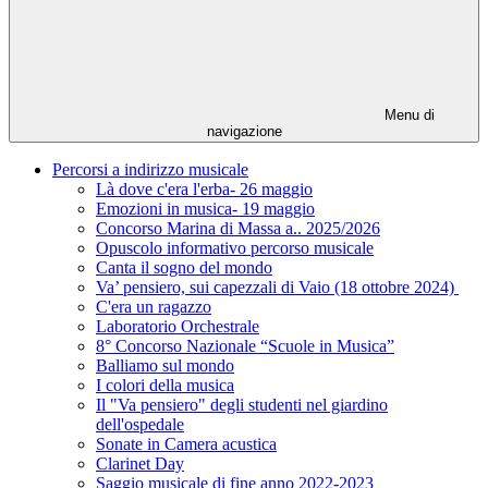
Menu di
navigazione
Percorsi a indirizzo musicale
Là dove c'era l'erba- 26 maggio
Emozioni in musica- 19 maggio
Concorso Marina di Massa a.. 2025/2026
Opuscolo informativo percorso musicale
Canta il sogno del mondo
Va’ pensiero, sui capezzali di Vaio (18 ottobre 2024)
C'era un ragazzo
Laboratorio Orchestrale
8° Concorso Nazionale “Scuole in Musica”
Balliamo sul mondo
I colori della musica
Il "Va pensiero" degli studenti nel giardino
dell'ospedale
Sonate in Camera acustica
Clarinet Day
Saggio musicale di fine anno 2022-2023