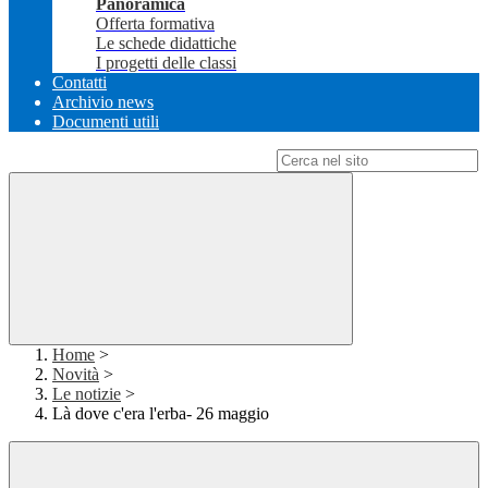
Panoramica
Offerta formativa
Le schede didattiche
I progetti delle classi
Contatti
Archivio news
Documenti utili
Campo di ricerca per le pagine del sito
Home
>
Novità
>
Le notizie
>
Là dove c'era l'erba- 26 maggio