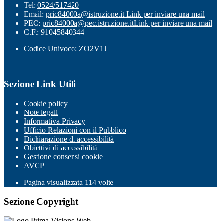
Tel:
0524/517420
Email:
pric84000a@istruzione.it
Link per inviare una mail
PEC:
pric84000a@pec.istruzione.it
Link per inviare una mail
C.F.: 91045840344
Codice Univoco: ZO2V1J
Sezione Link Utili
Cookie policy
Note legali
Informativa Privacy
Ufficio Relazioni con il Pubblico
Dichiarazione di accessibilità
Obiettivi di accessibilità
Gestione consensi cookie
AVCP
Pagina visualizzata
114
volte
Sezione Copyright