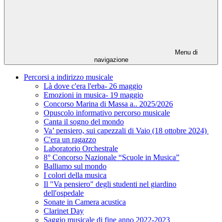
Menu di
navigazione
Percorsi a indirizzo musicale
Là dove c'era l'erba- 26 maggio
Emozioni in musica- 19 maggio
Concorso Marina di Massa a.. 2025/2026
Opuscolo informativo percorso musicale
Canta il sogno del mondo
Va’ pensiero, sui capezzali di Vaio (18 ottobre 2024)
C'era un ragazzo
Laboratorio Orchestrale
8° Concorso Nazionale “Scuole in Musica”
Balliamo sul mondo
I colori della musica
Il "Va pensiero" degli studenti nel giardino
dell'ospedale
Sonate in Camera acustica
Clarinet Day
Saggio musicale di fine anno 2022-2023