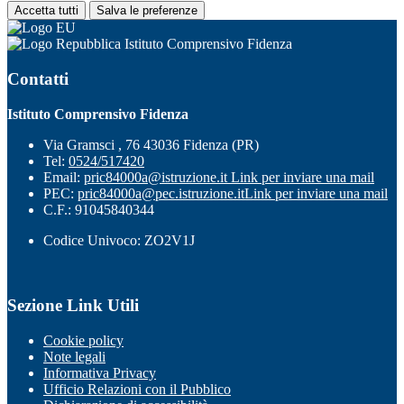
Accetta tutti
Salva le preferenze
Istituto Comprensivo Fidenza
Contatti
Istituto Comprensivo Fidenza
Via Gramsci , 76 43036 Fidenza (PR)
Tel:
0524/517420
Email:
pric84000a@istruzione.it
Link per inviare una mail
PEC:
pric84000a@pec.istruzione.it
Link per inviare una mail
C.F.: 91045840344
Codice Univoco: ZO2V1J
Sezione Link Utili
Cookie policy
Note legali
Informativa Privacy
Ufficio Relazioni con il Pubblico