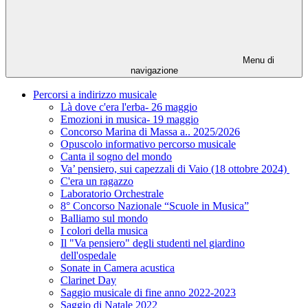
Menu di
navigazione
Percorsi a indirizzo musicale
Là dove c'era l'erba- 26 maggio
Emozioni in musica- 19 maggio
Concorso Marina di Massa a.. 2025/2026
Opuscolo informativo percorso musicale
Canta il sogno del mondo
Va’ pensiero, sui capezzali di Vaio (18 ottobre 2024)
C'era un ragazzo
Laboratorio Orchestrale
8° Concorso Nazionale “Scuole in Musica”
Balliamo sul mondo
I colori della musica
Il "Va pensiero" degli studenti nel giardino
dell'ospedale
Sonate in Camera acustica
Clarinet Day
Saggio musicale di fine anno 2022-2023
Saggio di Natale 2022