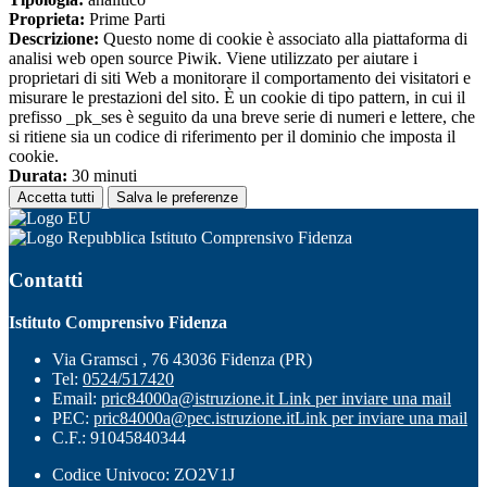
Proprieta:
Prime Parti
Descrizione:
Questo nome di cookie è associato alla piattaforma di
analisi web open source Piwik. Viene utilizzato per aiutare i
proprietari di siti Web a monitorare il comportamento dei visitatori e
misurare le prestazioni del sito. È un cookie di tipo pattern, in cui il
prefisso _pk_ses è seguito da una breve serie di numeri e lettere, che
si ritiene sia un codice di riferimento per il dominio che imposta il
cookie.
Durata:
30 minuti
Accetta tutti
Salva le preferenze
Istituto Comprensivo Fidenza
Contatti
Istituto Comprensivo Fidenza
Via Gramsci , 76 43036 Fidenza (PR)
Tel:
0524/517420
Email:
pric84000a@istruzione.it
Link per inviare una mail
PEC:
pric84000a@pec.istruzione.it
Link per inviare una mail
C.F.: 91045840344
Codice Univoco: ZO2V1J