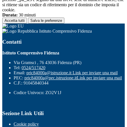
si ritiene sia un codice di riferimento per il dominio che imposta il
cookie.
Durata:
30 minuti
Accetta tutti
Salva le preferenze
Istituto Comprensivo Fidenza
Contatti
Istituto Comprensivo Fidenza
Via Gramsci , 76 43036 Fidenza (PR)
Tel:
0524/517420
Email:
pric84000a@istruzione.it
Link per inviare una mail
PEC:
pric84000a@pec.istruzione.it
Link per inviare una mail
C.F.: 91045840344
Codice Univoco: ZO2V1J
Sezione Link Utili
Cookie policy