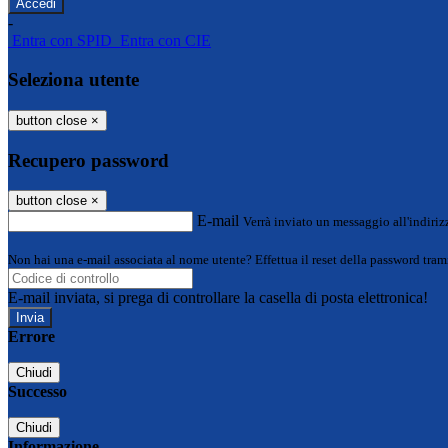
-
Entra con SPID
Entra con CIE
Seleziona utente
button close
×
Recupero password
button close
×
E-mail
Verrà inviato un messaggio all'indirizz
Non hai una e-mail associata al nome utente? Effettua il reset della password tram
E-mail inviata, si prega di controllare la casella di posta elettronica!
Errore
Chiudi
Successo
Chiudi
Informazione