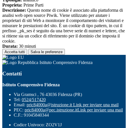
Proprieta:
Prime Parti
Descrizione:
Questo nome di cookie è associato alla piattaforma di
analisi web open source Piwik. Viene utilizzato per aiutare i
proprietari di siti Web a monitorare il comportamento dei visitatori e
misurare le prestazioni del sito. È un cookie di tipo pattern, in cui il
prefisso _pk_ses è seguito da una breve serie di numeri e lettere, che
si ritiene sia un codice di riferimento per il dominio che imposta il
cookie.
Durata:
30 minuti
Accetta tutti
Salva le preferenze
Istituto Comprensivo Fidenza
Contatti
Istituto Comprensivo Fidenza
Via Gramsci , 76 43036 Fidenza (PR)
Tel:
0524/517420
Email:
pric84000a@istruzione.it
Link per inviare una mail
PEC:
pric84000a@pec.istruzione.it
Link per inviare una mail
C.F.: 91045840344
Codice Univoco: ZO2V1J