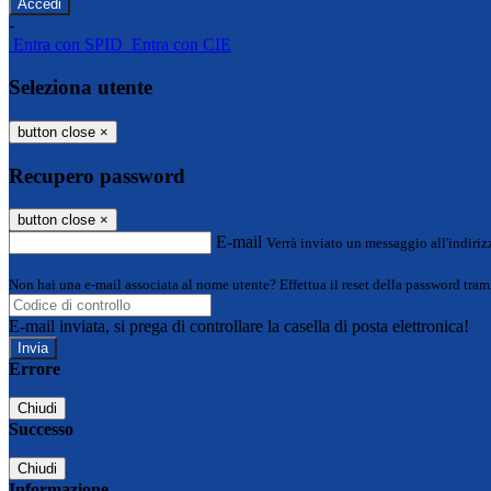
-
Entra con SPID
Entra con CIE
Seleziona utente
button close
×
Recupero password
button close
×
E-mail
Verrà inviato un messaggio all'indirizz
Non hai una e-mail associata al nome utente? Effettua il reset della password tram
E-mail inviata, si prega di controllare la casella di posta elettronica!
Errore
Chiudi
Successo
Chiudi
Informazione