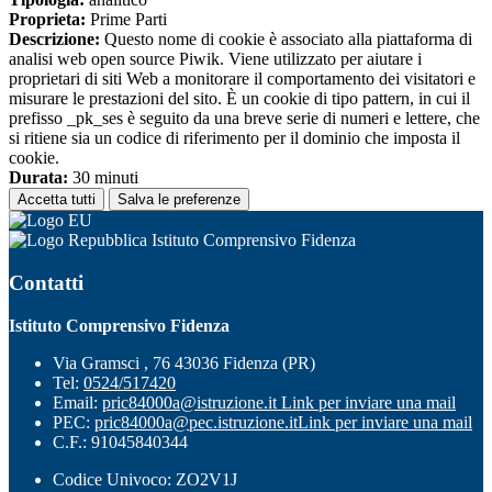
Proprieta:
Prime Parti
Descrizione:
Questo nome di cookie è associato alla piattaforma di
analisi web open source Piwik. Viene utilizzato per aiutare i
proprietari di siti Web a monitorare il comportamento dei visitatori e
misurare le prestazioni del sito. È un cookie di tipo pattern, in cui il
prefisso _pk_ses è seguito da una breve serie di numeri e lettere, che
si ritiene sia un codice di riferimento per il dominio che imposta il
cookie.
Durata:
30 minuti
Accetta tutti
Salva le preferenze
Istituto Comprensivo Fidenza
Contatti
Istituto Comprensivo Fidenza
Via Gramsci , 76 43036 Fidenza (PR)
Tel:
0524/517420
Email:
pric84000a@istruzione.it
Link per inviare una mail
PEC:
pric84000a@pec.istruzione.it
Link per inviare una mail
C.F.: 91045840344
Codice Univoco: ZO2V1J