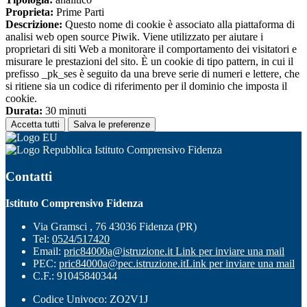
Proprieta:
Prime Parti
Descrizione:
Questo nome di cookie è associato alla piattaforma di
analisi web open source Piwik. Viene utilizzato per aiutare i
proprietari di siti Web a monitorare il comportamento dei visitatori e
misurare le prestazioni del sito. È un cookie di tipo pattern, in cui il
prefisso _pk_ses è seguito da una breve serie di numeri e lettere, che
si ritiene sia un codice di riferimento per il dominio che imposta il
cookie.
Durata:
30 minuti
Accetta tutti
Salva le preferenze
Istituto Comprensivo Fidenza
Contatti
Istituto Comprensivo Fidenza
Via Gramsci , 76 43036 Fidenza (PR)
Tel:
0524/517420
Email:
pric84000a@istruzione.it
Link per inviare una mail
PEC:
pric84000a@pec.istruzione.it
Link per inviare una mail
C.F.: 91045840344
Codice Univoco: ZO2V1J