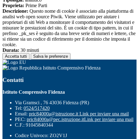
Proprieta:
Prime Parti
Descrizione:
Questo nome di cookie è associato alla piattaforma di
analisi web open source Piwik. Viene utilizzato per aiutare i
proprietari di siti Web a monitorare il comportamento dei visitatori e
misurare le prestazioni del sito. È un cookie di tipo pattern, in cui il
prefisso _pk_ses è seguito da una breve serie di numeri e lettere, che
si ritiene sia un codice di riferimento per il dominio che imposta il
cookie.
Durata:
30 minuti
Accetta tutti
Salva le preferenze
Istituto Comprensivo Fidenza
Contatti
Istituto Comprensivo Fidenza
Via Gramsci , 76 43036 Fidenza (PR)
Tel:
0524/517420
Email:
pric84000a@istruzione.it
Link per inviare una mail
PEC:
pric84000a@pec.istruzione.it
Link per inviare una mail
C.F.: 91045840344
Codice Univoco: ZO2V1J