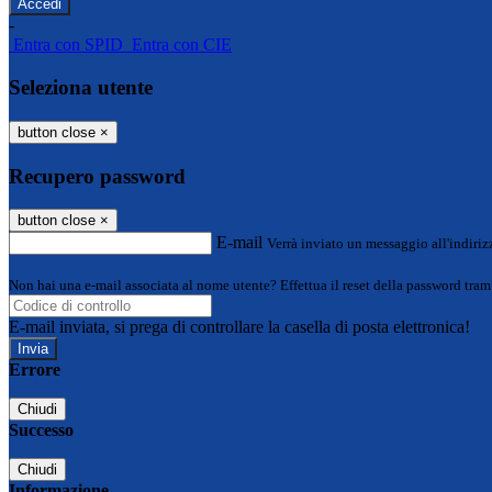
-
Entra con SPID
Entra con CIE
Seleziona utente
button close
×
Recupero password
button close
×
E-mail
Verrà inviato un messaggio all'indirizz
Non hai una e-mail associata al nome utente? Effettua il reset della password tram
E-mail inviata, si prega di controllare la casella di posta elettronica!
Errore
Chiudi
Successo
Chiudi
Informazione