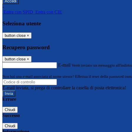
-
Entra con SPID
Entra con CIE
Seleziona utente
button close
×
Recupero password
button close
×
E-mail
Verrà inviato un messaggio all'indirizz
Non hai una e-mail associata al nome utente? Effettua il reset della password tram
E-mail inviata, si prega di controllare la casella di posta elettronica!
Errore
Chiudi
Successo
Chiudi
Informazione