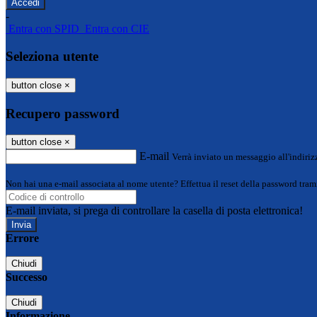
-
Entra con SPID
Entra con CIE
Seleziona utente
button close
×
Recupero password
button close
×
E-mail
Verrà inviato un messaggio all'indirizz
Non hai una e-mail associata al nome utente? Effettua il reset della password tram
E-mail inviata, si prega di controllare la casella di posta elettronica!
Errore
Chiudi
Successo
Chiudi
Informazione