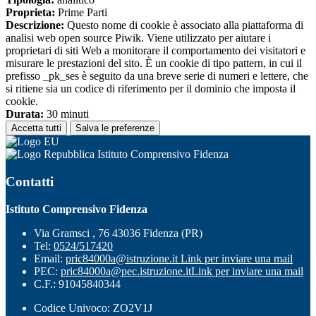
Proprieta:
Prime Parti
Descrizione:
Questo nome di cookie è associato alla piattaforma di
analisi web open source Piwik. Viene utilizzato per aiutare i
proprietari di siti Web a monitorare il comportamento dei visitatori e
misurare le prestazioni del sito. È un cookie di tipo pattern, in cui il
prefisso _pk_ses è seguito da una breve serie di numeri e lettere, che
si ritiene sia un codice di riferimento per il dominio che imposta il
cookie.
Durata:
30 minuti
Accetta tutti
Salva le preferenze
Istituto Comprensivo Fidenza
Contatti
Istituto Comprensivo Fidenza
Via Gramsci , 76 43036 Fidenza (PR)
Tel:
0524/517420
Email:
pric84000a@istruzione.it
Link per inviare una mail
PEC:
pric84000a@pec.istruzione.it
Link per inviare una mail
C.F.: 91045840344
Codice Univoco: ZO2V1J